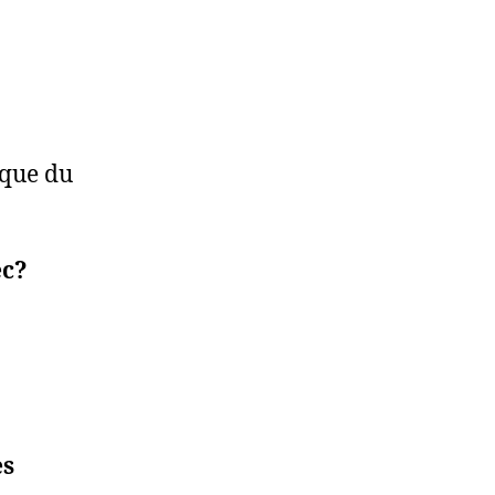
ique du
ec?
es