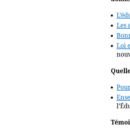
L’éd
Les 
Bonn
Loi 
nouv
Quelle
Pour
Ense
l’Éd
Témoig