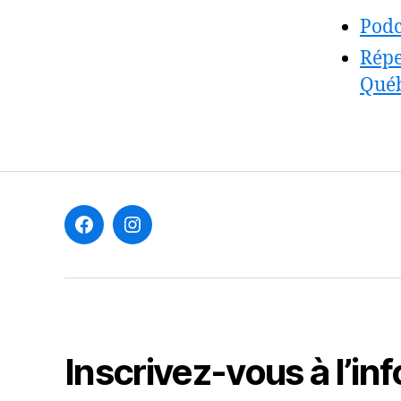
Podc
Répe
Qué
F
I
Inscrivez-vous à l’inf