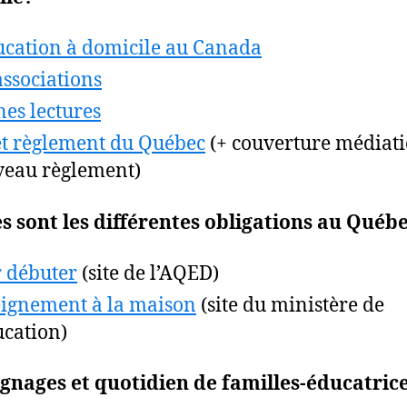
ucation à domicile au Canada
associations
es lectures
et règlement du Québec
(+ couverture médiat
eau règlement)
s sont les différentes obligations au Québ
 débuter
(site de l’AQED)
ignement à la maison
(site du ministère de
ucation)
nages et quotidien de familles-éducatric